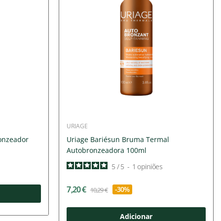
URIAGE
onzeador
Uriage Bariésun Bruma Termal
Autobronzeadora 100ml
5
/
5
-
1
opiniões
7,20 €
-30%
10,29 €
Adicionar