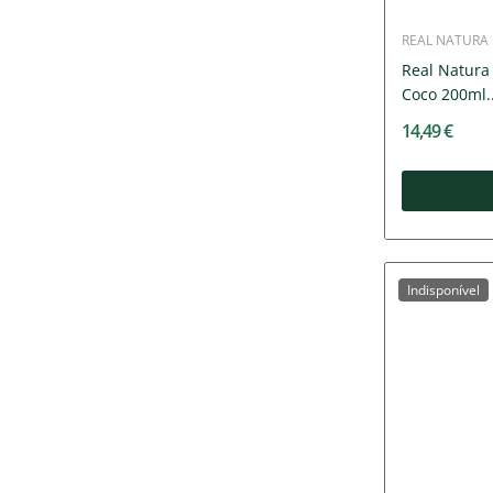
REAL NATURA
Real Natura
Coco 200ml..
14,49 €
Indisponível