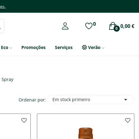
ões.
0
0,00 €
0
Eco
Promoções
Serviços
Verão
Spray

Em stock primeiro
Ordenar por: