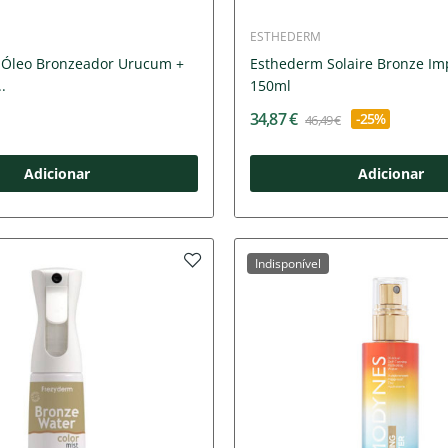
ESTHEDERM
 Óleo Bronzeador Urucum +
Esthederm Solaire Bronze I
.
150ml
34,87 €
-25%
46,49 €
Adicionar
Adicionar
Indisponível