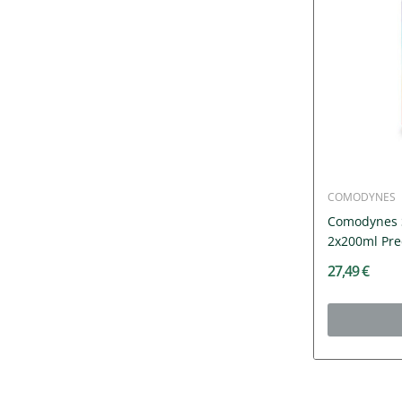
COMODYNES
Comodynes 
2x200ml Preç
27,49 €