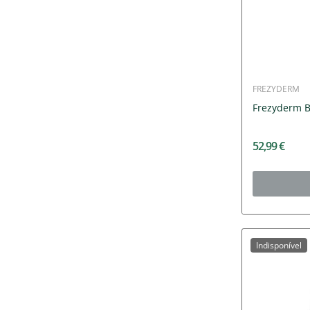
FREZYDERM
Frezyderm 
52,99 €
Indisponível