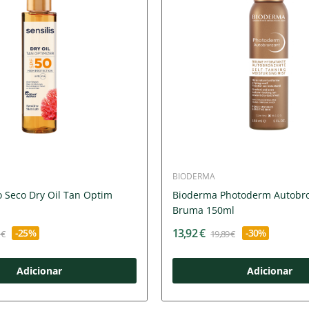
BIODERMA
o Seco Dry Oil Tan Optim
Bioderma Photoderm Autobr
Bruma 150ml
13,92 €
-25%
-30%
 €
19,89 €
Adicionar
Adicionar