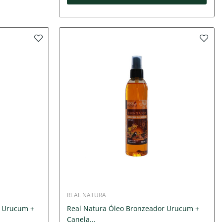
REAL NATURA
r Urucum +
Real Natura Óleo Bronzeador Urucum +
Canela...