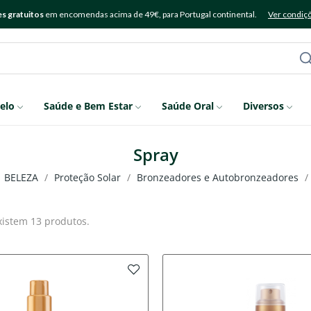
s gratuitos
em encomendas acima de 49€, para Portugal continental.
Ver condiç
elo
Saúde e Bem Estar
Saúde Oral
Diversos
Spray
BELEZA
Proteção Solar
Bronzeadores e Autobronzeadores
xistem 13 produtos.