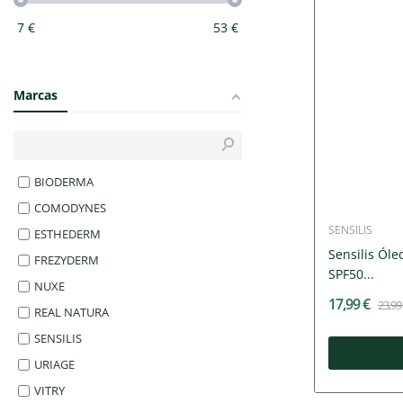
7
€
53
€
Marcas
BIODERMA
COMODYNES
SENSILIS
ESTHEDERM
Sensilis Óle
FREZYDERM
SPF50...
NUXE
17,99 €
23,99
REAL NATURA
SENSILIS
URIAGE
VITRY