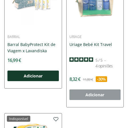
BARRAL
URIAGE
Barral BabyProtect Kit de
Uriage Bebé Kit Travel
Viagem x Lavandiska
16,99 €
5
/
5
-
4
opiniões
Adicionar
8,32 €
-30%
11,89 €
Adicionar
Indisponível