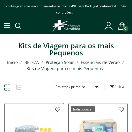
Portes gratuitos
em encomendas acima de 49€, para Portugal continental.
Ver
condições.
0
Kits de Viagem para os mais
Pequenos
Início
BELEZA
Proteção Solar
Essenciais de Verão
Kits de Viagem para os mais Pequenos

Filtrar
Em stock primeiro
Indisponível