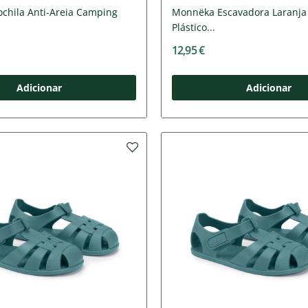
hila Anti-Areia Camping
Monnëka Escavadora Laranja
Plástico...
12,95 €
Adicionar
Adicionar