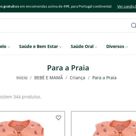
s gratuitos
em encomendas acima de 49€, para Portugal continental.
Ver condiç
elo
Saúde e Bem Estar
Saúde Oral
Diversos
Para a Praia
Início
BEBÉ E MAMÃ
Criança
Para a Praia
xistem 344 produtos.