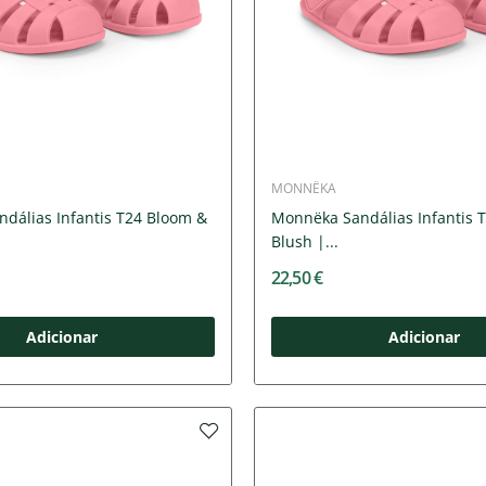
MONNËKA
dálias Infantis T24 Bloom &
Monnëka Sandálias Infantis 
Blush |...
22,50 €
Adicionar
Adicionar