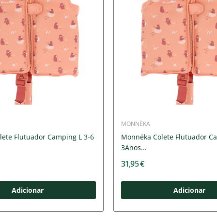
MONNËKA
ete Flutuador Camping L 3-6
Monnëka Colete Flutuador C
3Anos...
31,95 €
Adicionar
Adicionar