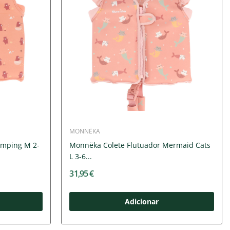
MONNËKA
amping M 2-
Monnëka Colete Flutuador Mermaid Cats
L 3-6...
31,95 €
Adicionar