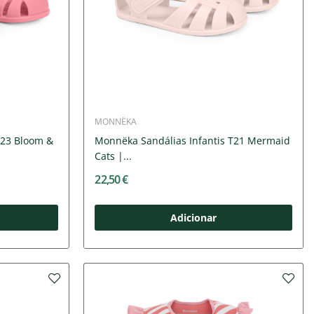
MONNËKA
T23 Bloom &
Monnëka Sandálias Infantis T21 Mermaid
Cats |...
22,50 €
Adicionar