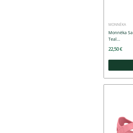
MONNËKA
Monnëka San
Teal...
22,50 €