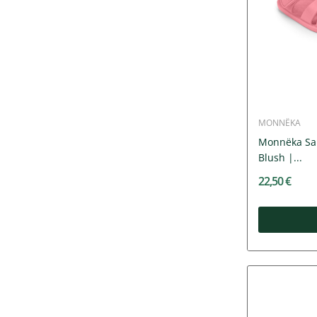
MONNËKA
Monnëka San
Blush |...
22,50 €