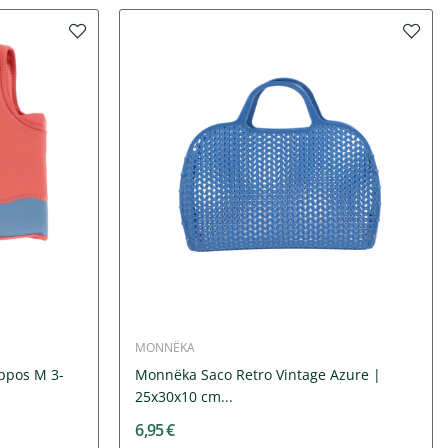
MONNËKA
ppos M 3-
Monnëka Saco Retro Vintage Azure |
25x30x10 cm...
6,95 €