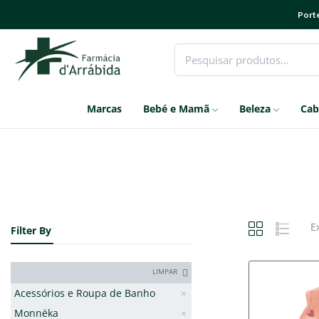
Porte
Marcas
Bebé e Mamã
Beleza
Cab
E
Filter By
LIMPAR
Acessórios e Roupa de Banho
Monnëka