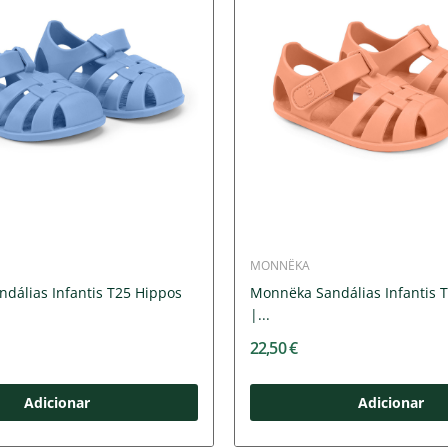
MONNËKA
dálias Infantis T25 Hippos
Monnëka Sandálias Infantis 
|...
22,50 €
Adicionar
Adicionar