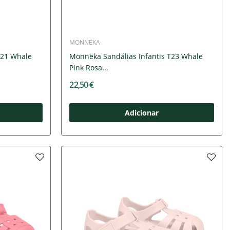
MONNËKA
T21 Whale
Monnëka Sandálias Infantis T23 Whale
Pink Rosa...
22,50 €
Adicionar