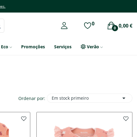
ões.
0
0,00 €
0
Eco
Promoções
Serviços
Verão

Em stock primeiro
Ordenar por: