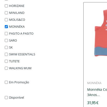
HORIZANE
MINILAND
MOLIS&CO
MONNËKA
PASITO A PASITO
SARO
SK
SWIM ESSENTIALS
TUTETE
WALKING MUM
Em Promoção
MONNËKA
Monnëka Col
3Anos...
Disponível
31,95 €