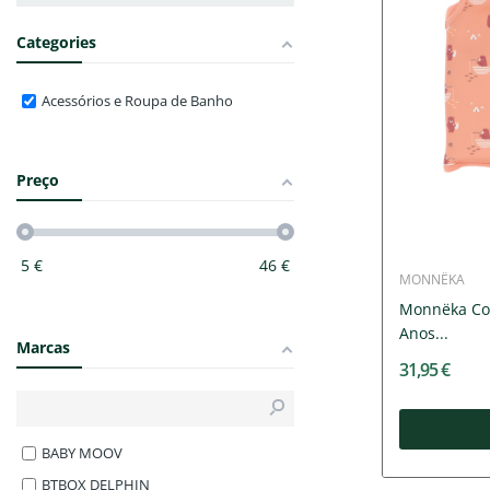
Categories
Acessórios e Roupa de Banho
Preço
5
€
46
€
MONNËKA
Monnëka Col
Anos...
Marcas
31,95 €
BABY MOOV
BTBOX DELPHIN