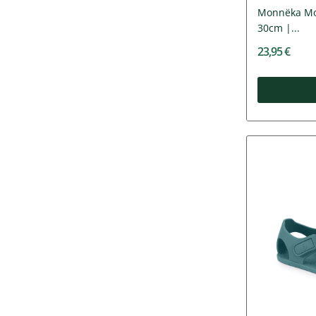
Monnëka Moc
30cm |...
23,95 €