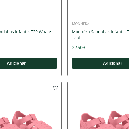
MONNËKA
dálias Infantis T29 Whale
Monnëka Sandálias Infantis 
Teal...
22,50 €
Adicionar
Adicionar