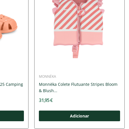
MONNËKA
T25 Camping
Monnëka Colete Flutuante Stripes Bloom
& Blush...
31,95 €
Adicionar