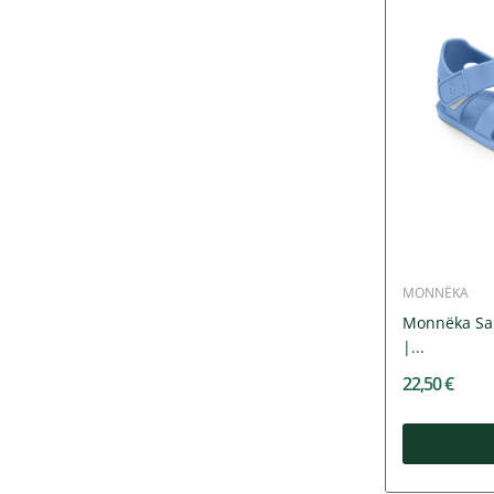
MONNËKA
Monnëka San
|...
22,50 €