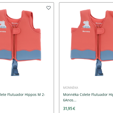
MONNËKA
ete Flutuador Hippos M 2-
Monnëka Colete Flutuador Hi
6Anos...
31,95 €