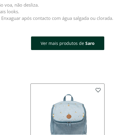
 voa, não desliza.
is looks.
C). Enxaguar após contacto com água salgada ou clorada.
Ver mais produtos de
Saro