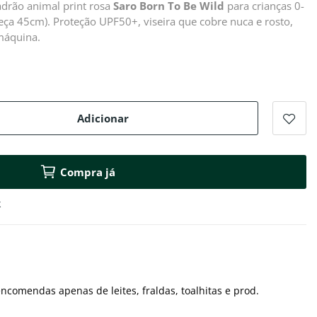
adrão animal print rosa
Saro
Born To Be Wild
para crianças 0-
eça 45cm). Proteção UPF50+, viseira que cobre nuca e rosto,
máquina.
Adicionar
Compra já
k
ncomendas apenas de leites, fraldas, toalhitas e prod.