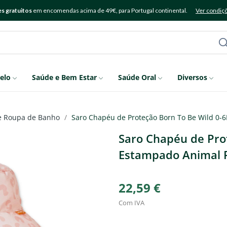
s gratuitos
em encomendas acima de 49€, para Portugal continental.
Ver condiç
elo
Saúde e Bem Estar
Saúde Oral
Diversos
 e Roupa de Banho
Saro Chapéu de Proteção Born To Be Wild 0-
Saro Chapéu de Pro
Estampado Animal P
22,59 €
Com IVA