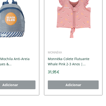
MONNËKA
Mochila Anti-Areia
Monnëka Colete Flutuante
ues &...
Whale Pink 2-3 Anos |...
31,95 €
Adicionar
Adicionar