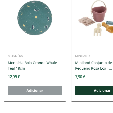
MONNËKA
MINILAND
Monnëka Bola Grande Whale
Miniland Conjunto de 
Teal 18cm
Pequeno Rosa Eco |...
12,95 €
7,90 €
Adicionar
Adicionar