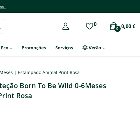
ões.
0
0,00 €
0
Eco
Promoções
Serviços
Verão
6Meses | Estampado Animal Print Rosa
teção Born To Be Wild 0-6Meses |
rint Rosa