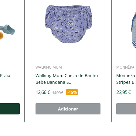
WALKING MUM
MONNËKA
Praia
Walking Mum Cueca de Banho
Monnëka 
Bebé Bandana S...
Stripes Bl
12,66 €
23,95 €
-15%
14,90 €
Adicionar