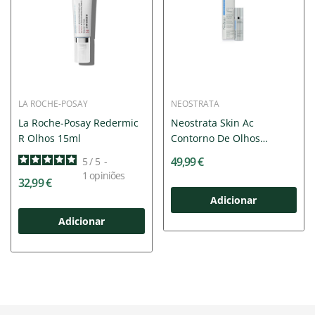
LA ROCHE-POSAY
NEOSTRATA
La Roche-Posay Redermic
Neostrata Skin Ac
R Olhos 15ml
Contorno De Olhos
Regener
49,99 €
5
/
5
-
1
opiniões
32,99 €
Adicionar
Adicionar