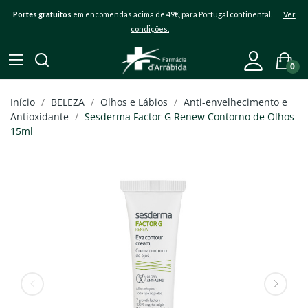
Portes gratuitos
em encomendas acima de 49€, para Portugal continental.
Ver
condições.
0
Início
BELEZA
Olhos e Lábios
Anti-envelhecimento e
Antioxidante
Sesderma Factor G Renew Contorno de Olhos
15ml