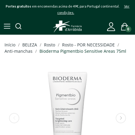
Portes gratuitos
em encomendas acima de 49€, para Portugal continental.
Ver
condições.
0
Início
BELEZA
Rosto
Rosto - POR NECESSIDADE
Anti-manchas
Bioderma Pigmentbio Sensitive Areas 75ml