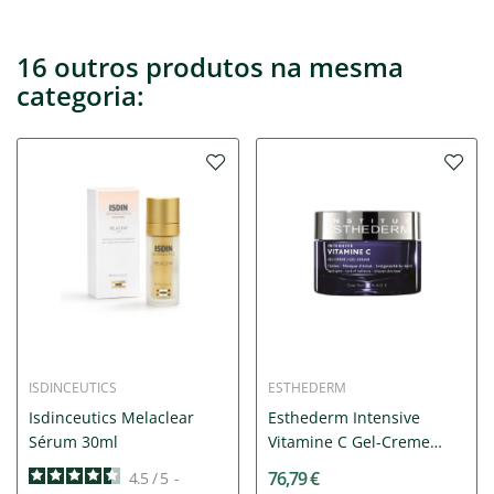
16 outros produtos na mesma
categoria:
ISDINCEUTICS
ESTHEDERM
Isdinceutics Melaclear
Esthederm Intensive
Sérum 30ml
Vitamine C Gel-Creme
50ml
76,79 €
4.5
/
5
-