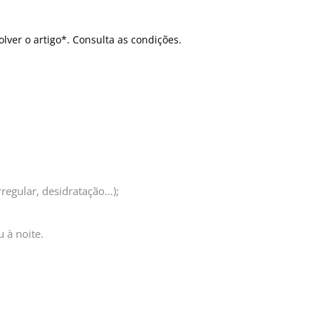
olver o artigo*. Consulta as condições.
rregular, desidratação…);
 à noite.