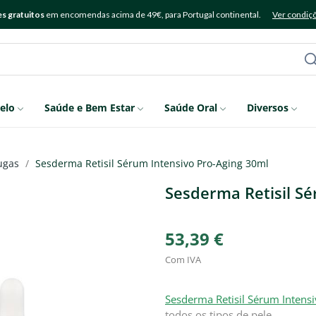
s gratuitos
em encomendas acima de 49€, para Portugal continental.
Ver condiç
elo
Saúde e Bem Estar
Saúde Oral
Diversos
ugas
Sesderma Retisil Sérum Intensivo Pro-Aging 30ml
Sesderma Retisil Sé
53,39 €
Com IVA
Sesderma Retisil Sérum Intens
todos os tipos de pele.