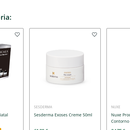
ria:
SESDERMA
NUXE
Natal
Sesderma Exoses Creme 50ml
Nuxe Pro
Contorno