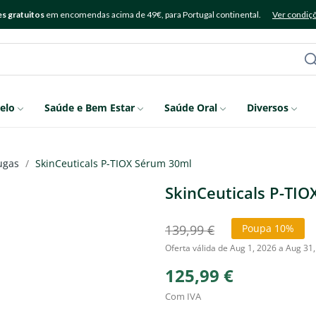
s gratuitos
em encomendas acima de 49€, para Portugal continental.
Ver condiç
elo
Saúde e Bem Estar
Saúde Oral
Diversos
ugas
SkinCeuticals P-TIOX Sérum 30ml
SkinCeuticals P-TI
139,99 €
Poupa 10%
Oferta válida de Aug 1, 2026 a Aug 31
125,99 €
Com IVA