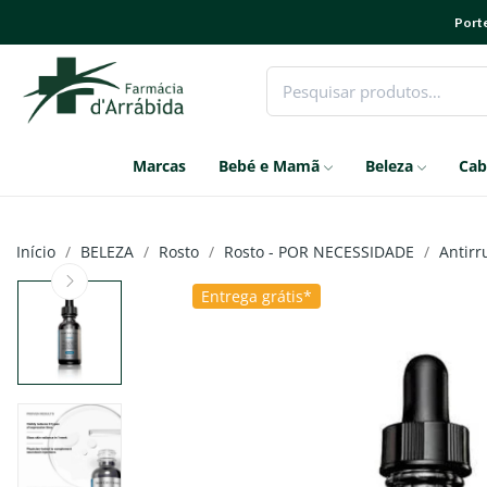
Porte
Marcas
Bebé e Mamã
Beleza
Cab
Início
BELEZA
Rosto
Rosto - POR NECESSIDADE
Antirr
Entrega grátis*