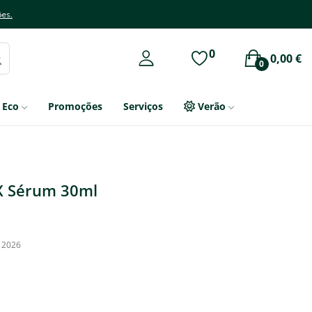
ões.
0
0,00 €
0
Eco
Promoções
Serviços
Verão
OX Sérum 30ml
, 2026