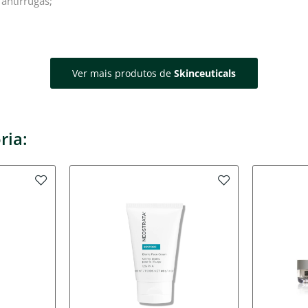
antirrugas;
Ver mais produtos de
Skinceuticals
ria: