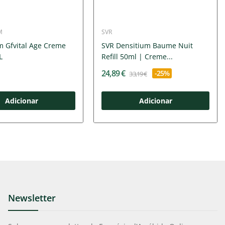
M
SVR
m Gfvital Age Creme
SVR Densitium Baume Nuit
L
Refill 50ml | Creme...
24,89 €
-25%
33,19 €
Adicionar
Adicionar
Newsletter