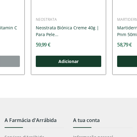
NEOSTRATA
MARTIDER
itamin C
Neostrata Biónica Creme 40g |
Martider
Para Pele...
Pnm 50m
59,99 €
58,79 €
Adicionar
A Farmácia d'Arrábida
A tua conta