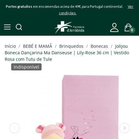
Portes gratuitos
em encomendas acima de 49€, para Portugal continental.
Ver
condições.
0
Início
BEBÉ E MAMÃ
Brinquedos
Bonecas
Jolijou
Boneca Dançarina Ma Danseuse | Lily-Rose 36 cm | Vestido
Rosa com Tutu de Tule
Indisponível