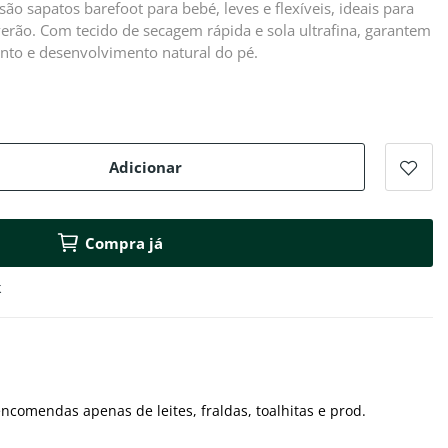
são sapatos barefoot para bebé, leves e flexíveis, ideais para
verão. Com tecido de secagem rápida e sola ultrafina, garantem
nto e desenvolvimento natural do pé.
Adicionar
Compra já
k
ncomendas apenas de leites, fraldas, toalhitas e prod.