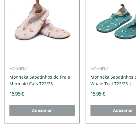
MONNËKA
MONNËKA
Monnëka Sapatinhos de Praia
Monnëka Sapatinhos d
Mermaid Cats T22/23...
Whale Teal T22/23 |...
15,95 €
15,95 €
Adicionar
Adicionar