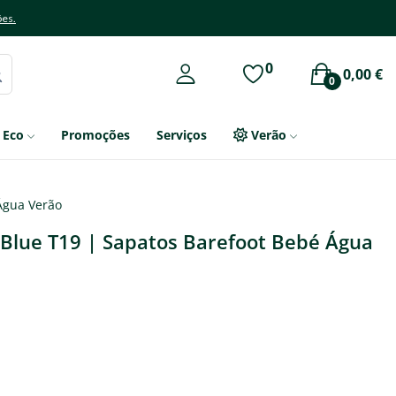
ões.
0
0,00 €
0
Eco
Promoções
Serviços
Verão
 Água Verão
 Blue T19 | Sapatos Barefoot Bebé Água