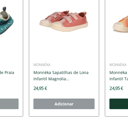
MONNËKA
MONNËKA
e Praia
Monnëka Sapatilhas de Lona
Monnëka 
Infantil Magnolia...
Infantil T
24,95 €
24,95 €
Adicionar