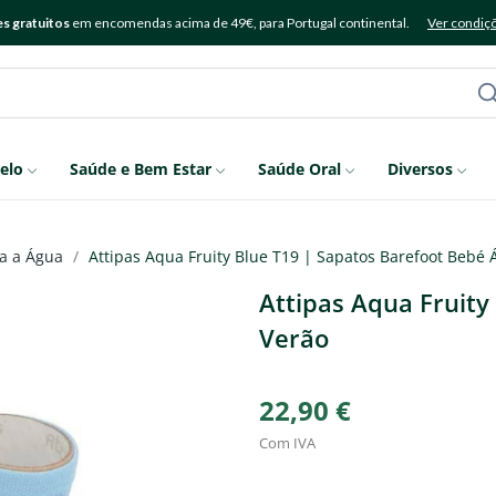
s gratuitos
em encomendas acima de 49€, para Portugal continental.
Ver condiç
elo
Saúde e Bem Estar
Saúde Oral
Diversos
a a Água
Attipas Aqua Fruity Blue T19 | Sapatos Barefoot Bebé
Attipas Aqua Fruity
Verão
22,90 €
Com IVA