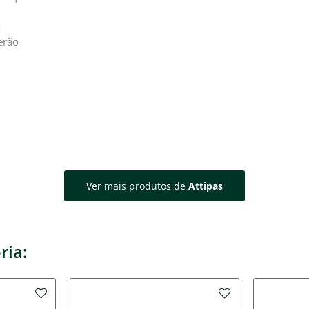
o
erão
Ver mais produtos de
Attipas
ria: