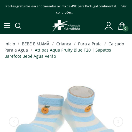
Portes gratuitos
em encomendas acima de 49€, para Portugal continental.
Ver
condições.
0
Início
BEBÉ E MAMÃ
Criança
Para a Praia
Calçado
Para a Água
Attipas Aqua Fruity Blue T20 | Sapatos
Barefoot Bebé Água Verão