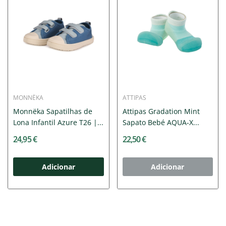
MONNËKA
ATTIPAS
Monnëka Sapatilhas de
Attipas Gradation Mint
Lona Infantil Azure T26 |...
Sapato Bebé AQUA-X...
24,95 €
22,50 €
Adicionar
Adicionar