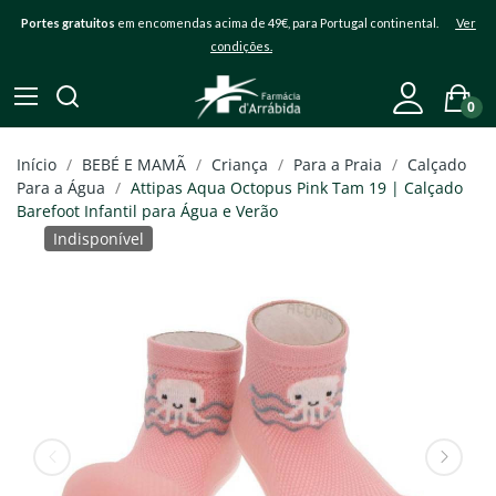
Portes gratuitos
em encomendas acima de 49€, para Portugal continental.
Ver
condições.
0
Início
BEBÉ E MAMÃ
Criança
Para a Praia
Calçado
Para a Água
Attipas Aqua Octopus Pink Tam 19 | Calçado
Barefoot Infantil para Água e Verão
Indisponível