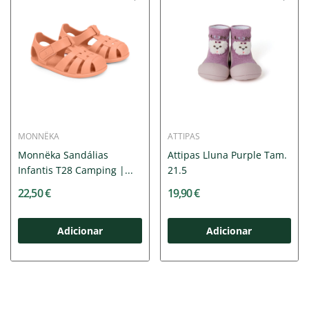
MONNËKA
ATTIPAS
Monnëka Sandálias
Attipas Lluna Purple Tam.
Infantis T28 Camping |...
21.5
22,50 €
19,90 €
Adicionar
Adicionar