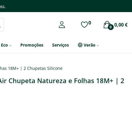
ões.
0
0,00 €
0
Eco
Promoções
Serviços
Verão
lhas 18M+ | 2 Chupetas Silicone
 Air Chupeta Natureza e Folhas 18M+ | 2