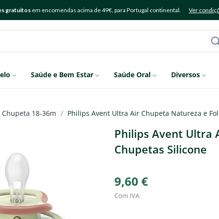
s gratuitos
em encomendas acima de 49€, para Portugal continental.
Ver condiç
elo
Saúde e Bem Estar
Saúde Oral
Diversos
Chupeta 18-36m
Philips Avent Ultra Air Chupeta Natureza e Fo
Philips Avent Ultra
Chupetas Silicone
9,60 €
Com IVA