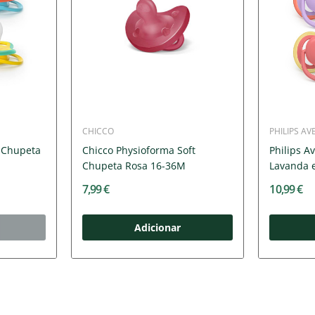
CHICCO
PHILIPS AV
r Chupeta
Chicco Physioforma Soft
Philips A
Chupeta Rosa 16-36M
Lavanda e
7,99 €
10,99 €
Adicionar