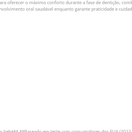
ara oferecer o máximo conforto durante a fase de dentição, com
nvolvimento oral saudável enquanto garante praticidade e cuida
a o bebé** **Baseado em teste com consumidores dos EUA (2023,