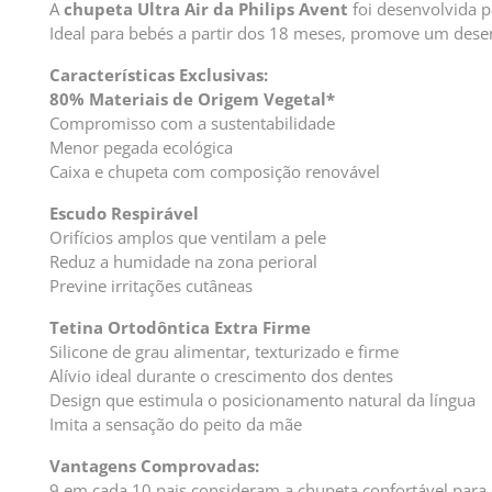
A
chupeta Ultra Air da Philips Avent
foi desenvolvida p
Ideal para bebés a partir dos 18 meses, promove um dese
Características Exclusivas:
80% Materiais de Origem Vegetal*
Compromisso com a sustentabilidade
Menor pegada ecológica
Caixa e chupeta com composição renovável
Escudo Respirável
Orifícios amplos que ventilam a pele
Reduz a humidade na zona perioral
Previne irritações cutâneas
Tetina Ortodôntica Extra Firme
Silicone de grau alimentar, texturizado e firme
Alívio ideal durante o crescimento dos dentes
Design que estimula o posicionamento natural da língua
Imita a sensação do peito da mãe
Vantagens Comprovadas:
9 em cada 10 pais consideram a chupeta confortável par