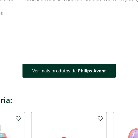
os
Ver mais produtos de
Philips Avent
ria: