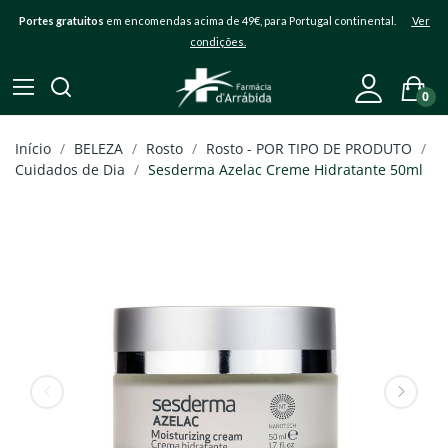
Portes gratuitos
em encomendas acima de 49€, para Portugal continental.
Ver
condições.
0
Início
BELEZA
Rosto
Rosto - POR TIPO DE PRODUTO
Cuidados de Dia
Sesderma Azelac Creme Hidratante 50ml