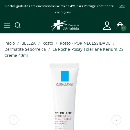
Portes gratuitos
em encomendas acima de 49€, para Portugal continental.
Ver
condições.
0
Início
BELEZA
Rosto
Rosto - POR NECESSIDADE
Dermatite Seborreica
La Roche-Posay Toleriane Kerium DS
Creme 40ml