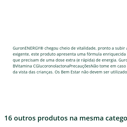
GuronENERGY® chegou cheio de vitalidade, pronto a subir ao
exigente, este produto apresenta uma fórmula enriquecida c
que precisam de uma dose extra (e rápida) de energia. G
BVitamina CGlucoronolactonaPrecauçõesNão tome em caso d
da vista das crianças. Os Bem Estar não devem ser utiliza
16 outros produtos na mesma catego