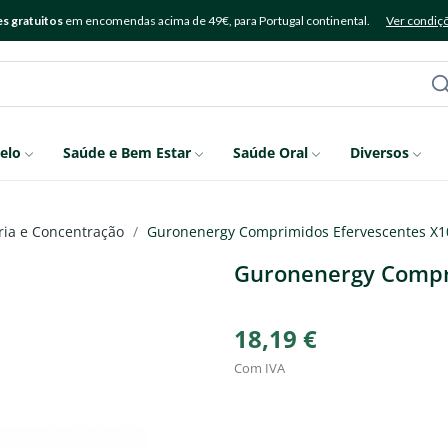
s gratuitos
em encomendas acima de 49€, para Portugal continental.
Ver condiç
elo
Saúde e Bem Estar
Saúde Oral
Diversos
ia e Concentração
Guronenergy Comprimidos Efervescentes X1
Guronenergy Compr
18,19 €
Com IVA