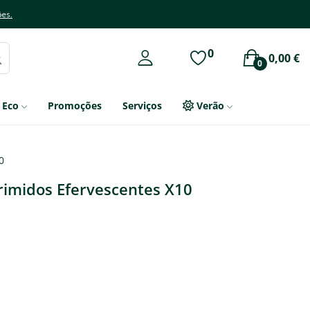
ões.
0
0,00 €
0
Eco
Promoções
Serviços
Verão
0
imidos Efervescentes X10