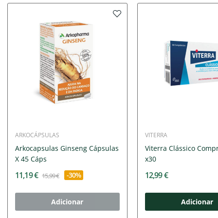
ARKOCÁPSULAS
VITERRA
Arkocapsulas Ginseng Cápsulas
Viterra Clássico Comp
X 45 Cáps
x30
11,19 €
12,99 €
-30%
15,99 €
Adicionar
Adicionar