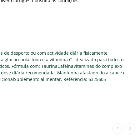
olver o artigo*. Consulta as condições.
s de desporto ou com actividade diária fisicamente
a glucoronolactona e a vitamina C. Idealizado para todos os
ticos. Fórmula com: TaurinaCafeínaVitaminas do complexo
 dose diária recomendada. Mantenha afastado do alcance e
dicionalSuplemento alimentar. Referência: 6325605