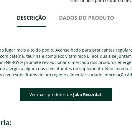
Tens 14 dias para trocar ou dev
DESCRIÇÃO
DADOS DO PRODUTO
 lugar mais alto do pódio. Aconselhado para praticantes regulare
om cafeína, taurina e complexo vitamínico B, aos quais se juntam 
uronENERGY® promete revolucionar o mercado dos produtos energé
e alergia a algum dos constituintes do suplemento. Não exceda a
dos como substitutos de um regime alimentar variado.Informação A
Ver mais produtos de
Jaba Recordati
ria: