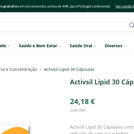
s gratuitos
em encomendas acima de 49€, para Portugal continental.
Ver condiç
elo
Saúde e Bem Estar
Saúde Oral
Diversos
ia e Concentração
Activsil Lipid 30 Cápsulas
Activsil Lipid 30 Cá
24,18 €
Com IVA
Activsil Lipid 30 Cápsulas con
redução do cansaço e fadiga.