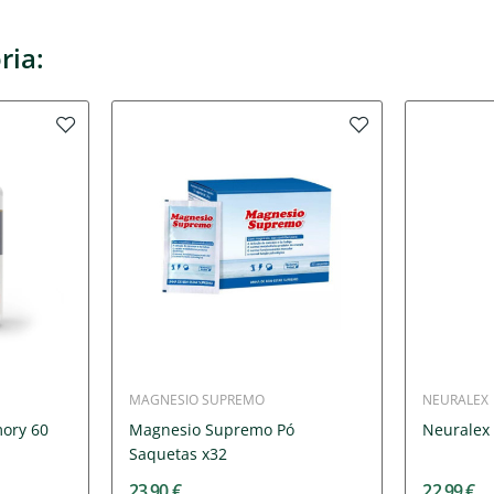
ria:
MAGNESIO SUPREMO
NEURALEX
ory 60
Magnesio Supremo Pó
Neuralex
Saquetas x32
23,90 €
22,99 €