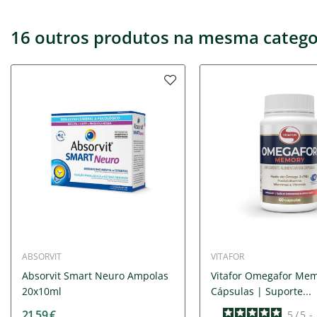
16 outros produtos na mesma catego
ABSORVIT
VITAFOR
Absorvit Smart Neuro Ampolas
Vitafor Omegafor Mem
20x10ml
Cápsulas | Suporte...
21,59 €
5
/
5
-