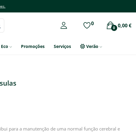
ões.
0
0,00 €
0
Eco
Promoções
Serviços
Verão
psulas
tribui para a manutenção de uma normal função cerebral e