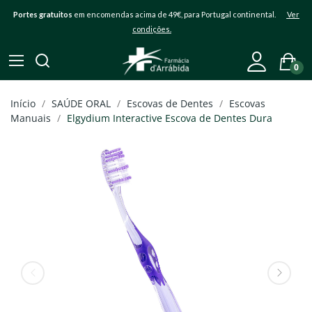
Portes gratuitos
em encomendas acima de 49€, para Portugal continental.
Ver
condições.
0
Início
SAÚDE ORAL
Escovas de Dentes
Escovas
Manuais
Elgydium Interactive Escova de Dentes Dura