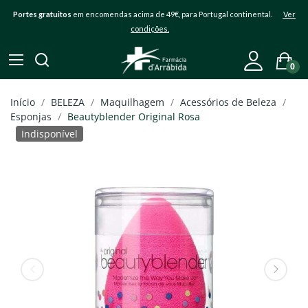
Portes gratuitos
em encomendas acima de 49€, para Portugal continental.
Ver
condições.
0
Início
BELEZA
Maquilhagem
Acessórios de Beleza
Esponjas
Beautyblender Original Rosa
Indisponível