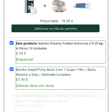
+
Preço total:
78,98 €
Adicionar os três ao carrinho
Este produto:
Bambo Dreamy Fraldas Noturnas (15-35 kg)
4-7Anos 10 Unidades
6,59 €
Disponível
Bumbo StepN'Potty Bacio 3 em 1 Taupe +18m | Bacio,
Redutor e Step | Desfralde Completo
67,90 €
Últimos itens em stock
Scoot&Ride Highwaykick 1 Push&Go Trotinete Amora | 1-3
Anos | Com Pega Empurrar Adulto
113,51 €
141,89 €
Fora de stock