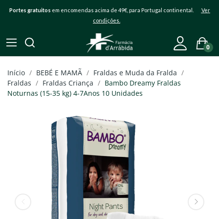
Portes gratuitos
em encomendas acima de 49€, para Portugal continental.
Ver
condições.
0
Início
BEBÉ E MAMÃ
Fraldas e Muda da Fralda
Fraldas
Fraldas Criança
Bambo Dreamy Fraldas
Noturnas (15-35 kg) 4-7Anos 10 Unidades