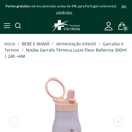
Portes gratuitos
em encomendas acima de 49€, para Portugal continental.
Ver
condições.
0
Início
BEBÉ E MAMÃ
Alimentação Infantil
Garrafas e
Termos
Noüka Garrafa Térmica Lucie Fleur Ballerina 300ml
| 24h +6M