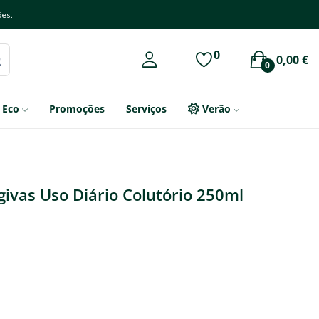
ões.
0
0,00 €
0
Eco
Promoções
Serviços
Verão
ivas Uso Diário Colutório 250ml