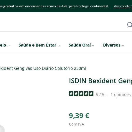
s gratuitos
em encomendas acima de 49€, para Portugal continental.
Ver condiç
elo
Saúde e Bem Estar
Saúde Oral
Diversos
xident Gengivas Uso Diário Colutório 250ml
ISDIN Bexident Geng
5
/
5
-
1
opiniões
9,39 €
Com IVA