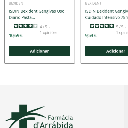
BEXIDENT
BEXIDENT
ISDIN Bexident Gengivas Uso
ISDIN Bexident Gengi
Diário Pasta...
Cuidado Intensivo 75
4
/
5
-
5
/
5
-
1
opiniões
1
opini
10,69 €
9,59 €
Adicionar
Adicionar