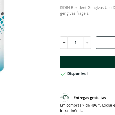
ISDIN Bexident Gengivas Uso Di
gengivas frágeis.

Disponível
Entregas gratuitas
Em compras > de 49€ *. Exclui e
incontinência.