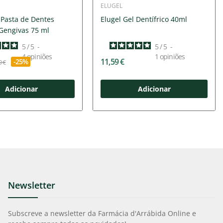
ELUGEL
 Pasta de Dentes
Elugel Gel Dentífrico 40ml
Gengivas 75 ml
5
/
5
-
5
/
5
-
4
opiniões
1
opiniões
11,59 €
-25%
9 €
Adicionar
Adicionar
Newsletter
Subscreve a newsletter da Farmácia d'Arrábida Online e