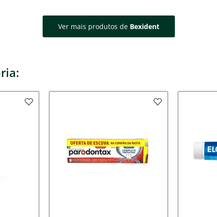
Ver mais produtos de
Bexident
ria: