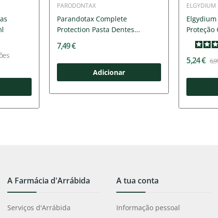
PARODONTAX
ELGYDIUM
vas
Parandotax Complete
Elgydium
ml
Protection Pasta Dentes...
Proteção 
7,49 €
ões
5,24 €
6,9
Adicionar
A Farmácia d'Arrábida
A tua conta
Serviços d'Arrábida
Informação pessoal