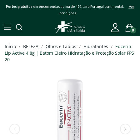
Portes gratuitos
em encomendas acima de 49€, para Portugal continental.
Ver
condições.
0
Início
BELEZA
Olhos e Lábios
Hidratantes
Eucerin
Lip Active 4,8g | Batom Cieiro Hidratação e Proteção Solar FPS
20