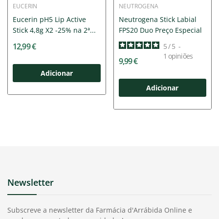
EUCERIN
NEUTROGENA
Eucerin pH5 Lip Active
Neutrogena Stick Labial
Stick 4,8g X2 -25% na 2ª...
FPS20 Duo Preço Especial
12,99 €
5
/
5
-
1
opiniões
9,99 €
Adicionar
Adicionar
Newsletter
Subscreve a newsletter da Farmácia d'Arrábida Online e