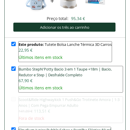
+
Preço total:
95,34 €
Adicionar os três ao carrinho
Este produto:
Tutete Bolsa Lanche Térmica 3D Carros
22,95 €
Últimos itens em stock
Bumbo StepN'Potty Bacio 3 em 1 Taupe +18m | Bacio,
Redutor e Step | Desfralde Completo
67,90 €
Últimos itens em stock
Scoot&Ride Highwaykick 1 Push&Go Trotinete Amora | 1-3
Anos | Com Pega Empurrar Adulto
113,51 €
141,89 €
Fora de stock