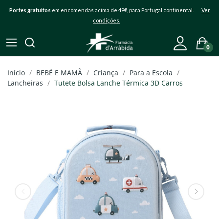
Portes gratuitos
em encomendas acima de 49€, para Portugal continental.
Ver
condições.
0
Início
BEBÉ E MAMÃ
Criança
Para a Escola
Lancheiras
Tutete Bolsa Lanche Térmica 3D Carros