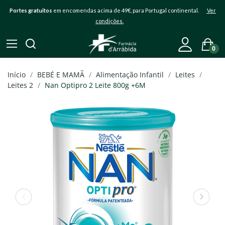
Portes gratuitos
em encomendas acima de 49€, para Portugal continental.
Ver
condições.
0
Início
BEBÉ E MAMÃ
Alimentação Infantil
Leites
Leites 2
Nan Optipro 2 Leite 800g +6M