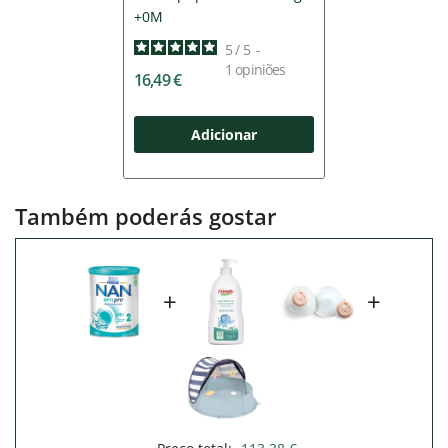
+0M
5
/
5
-
1
opiniões
16,49 €
Adicionar
Também poderás gostar
+
+