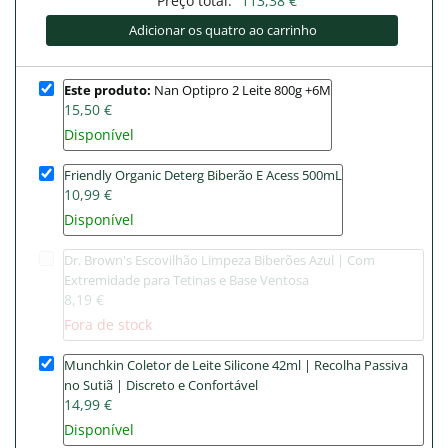
Preço total:
113,38 €
Adicionar os quatro ao carrinho
Este produto:
Nan Optipro 2 Leite 800g +6M
15,50 €
Disponível
Friendly Organic Deterg Biberão E Acess 500mL
10,99 €
Disponível
Dr. Brown's Escovilhão Limpeza Biberões Azul | Com
Extremidade para Tetinas e Base Ventosa
8,19 €
Fora de stock
Munchkin Coletor de Leite Silicone 42ml | Recolha Passiva
no Sutiã | Discreto e Confortável
14,99 €
Disponível