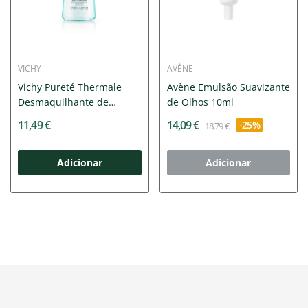
VICHY
AVÈNE
Vichy Pureté Thermale
Avène Emulsão Suavizante
Desmaquilhante de
de Olhos 10ml
Olhos...
11,49 €
14,09 €
-25%
18,79 €
Adicionar
Adicionar