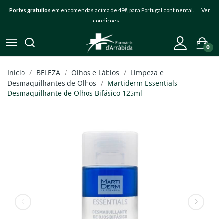
Portes gratuitos
em encomendas acima de 49€, para Portugal continental.
Ver
condições.
0
Início
BELEZA
Olhos e Lábios
Limpeza e
Desmaquilhantes de Olhos
Martiderm Essentials
Desmaquilhante de Olhos Bifásico 125ml