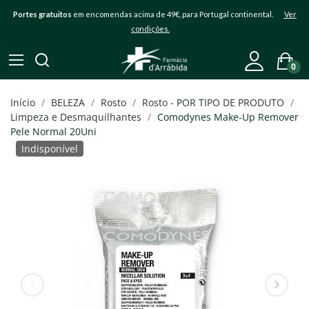
Portes gratuitos
em encomendas acima de 49€, para Portugal continental.
Ver
condições.
0
Início
BELEZA
Rosto
Rosto - POR TIPO DE PRODUTO
Limpeza e Desmaquilhantes
Comodynes Make-Up Remover
Pele Normal 20Uni
Indisponível