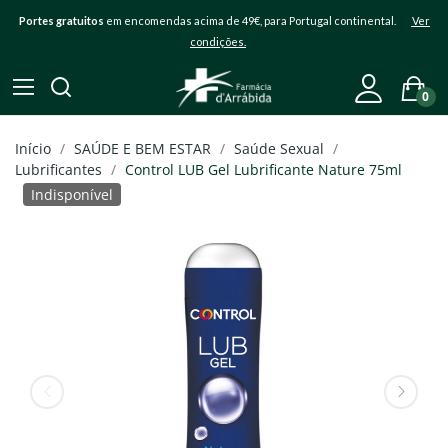
Portes gratuitos
em encomendas acima de 49€, para Portugal continental.
Ver
condições.
0
Início
SAÚDE E BEM ESTAR
Saúde Sexual
Lubrificantes
Control LUB Gel Lubrificante Nature 75ml
Indisponível