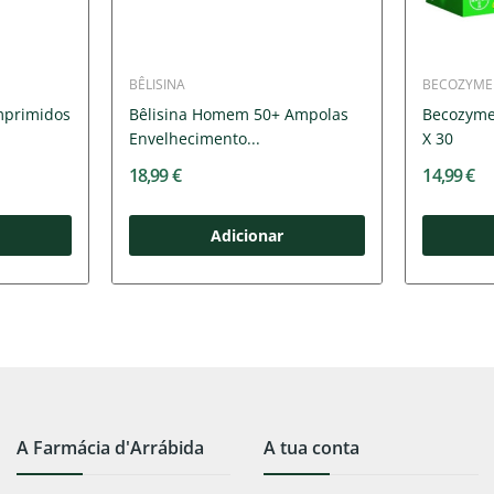
BÊLISINA
BECOZYME
mprimidos
Bêlisina Homem 50+ Ampolas
Becozyme
Envelhecimento...
X 30
18,99 €
14,99 €
Adicionar
A Farmácia d'Arrábida
A tua conta