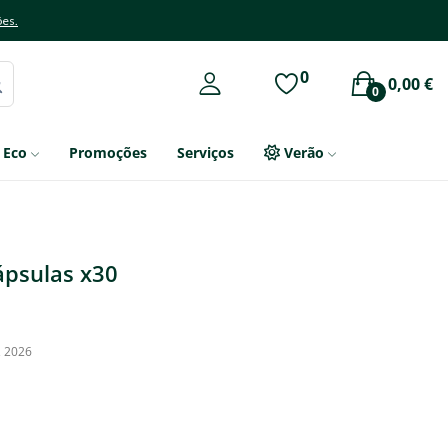
ões.
0
0,00 €
0
Eco
Promoções
Serviços
Verão
ápsulas x30
, 2026