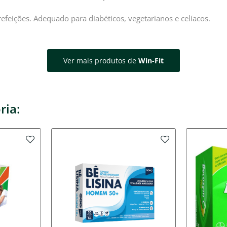
refeições. Adequado para diabéticos, vegetarianos e celíacos.
Ver mais produtos de
Win-Fit
ria: