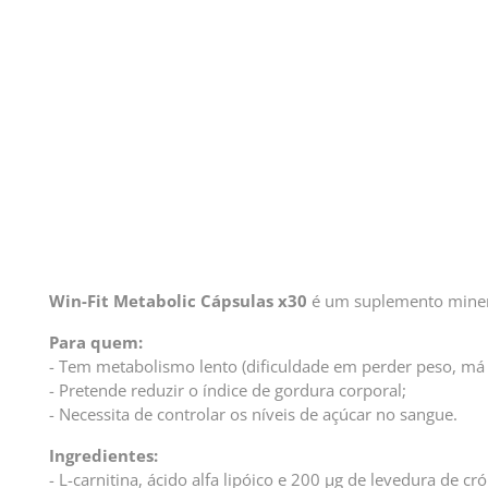
Win-Fit Metabolic Cápsulas x30
é um suplemento minerov
Para quem:
- Tem metabolismo lento (dificuldade em perder peso, má
- Pretende reduzir o índice de gordura corporal;
- Necessita de controlar os níveis de açúcar no sangue.
Ingredientes:
- L-carnitina, ácido alfa lipóico e 200 µg de levedura de c