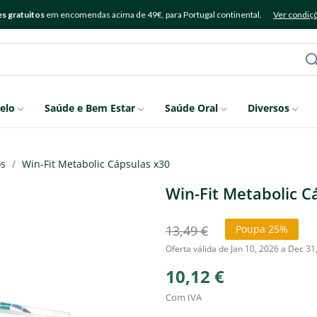
s gratuitos
em encomendas acima de 49€, para Portugal continental.
Ver condiç
elo
Saúde e Bem Estar
Saúde Oral
Diversos
os
Win-Fit Metabolic Cápsulas x30
Win-Fit Metabolic C
13,49 €
Poupa 25%
Oferta válida de Jan 10, 2026 a Dec 31
10,12 €
Com IVA