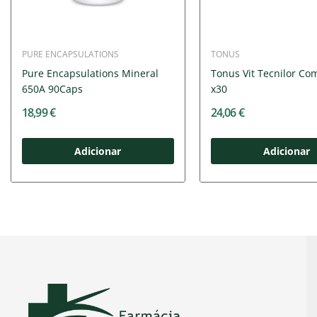
PURE ENCAPSULATIONS
TONUS
Pure Encapsulations Mineral
Tonus Vit Tecnilor Co
650A 90Caps
x30
18,99 €
24,06 €
Adicionar
Adicionar