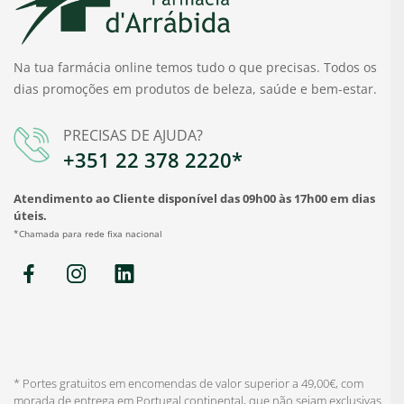
Na tua farmácia online temos tudo o que precisas. Todos os
dias promoções em produtos de beleza, saúde e bem-estar.
PRECISAS DE AJUDA?
+351 22 378 2220*
Atendimento ao Cliente disponível das 09h00 às 17h00 em dias
úteis.
*Chamada para rede fixa nacional
* Portes gratuitos em encomendas de valor superior a 49,00€, com
morada de entrega em Portugal continental, que não sejam exclusivas