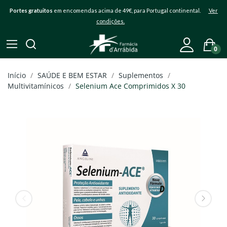
Portes gratuitos
em encomendas acima de 49€, para Portugal continental.
Ver
condições.
0
Início
SAÚDE E BEM ESTAR
Suplementos
Multivitamínicos
Selenium Ace Comprimidos X 30