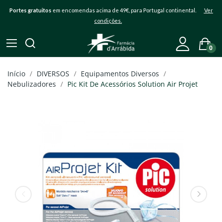
Portes gratuitos
em encomendas acima de 49€, para Portugal continental.
Ver
condições.
0
Início
DIVERSOS
Equipamentos Diversos
Nebulizadores
Pic Kit De Acessórios Solution Air Projet