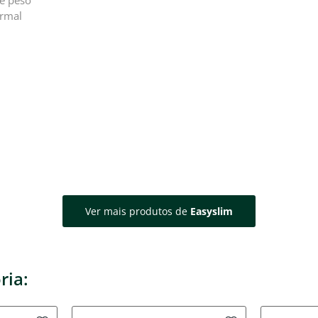
de peso
ormal
Ver mais produtos de
Easyslim
ria: