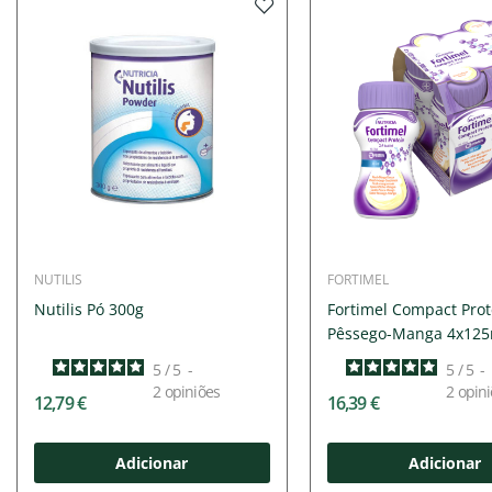
NUTILIS
FORTIMEL
Nutilis Pó 300g
Fortimel Compact Prot
Pêssego-Manga 4x125m
5
/
5
-
5
/
5
-
2
opiniões
2
opini
12,79 €
16,39 €
Adicionar
Adicionar