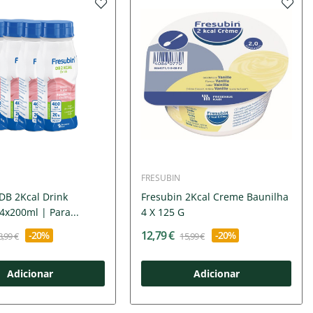
FRESUBIN
DB 2Kcal Drink
Fresubin 2Kcal Creme Baunilha
x200ml | Para...
4 X 125 G
12,79 €
-20%
-20%
8,99 €
15,99 €
Adicionar
Adicionar