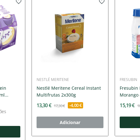
NESTLÉ MERITENE
FRESUBIN
ein
Nestlé Meritene Cereal Instant
Fresubin 
l...
Multifrutas 2x300g
Morango 4
13,30 €
15,19 €
-4,00 €
17,30 €
1
ões
Adicionar