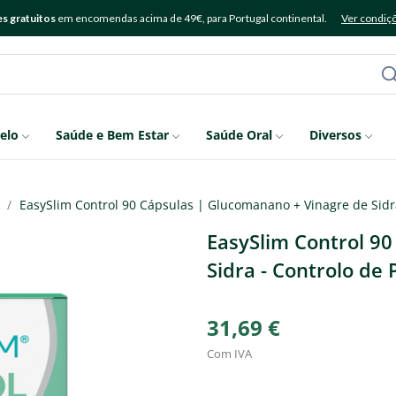
s gratuitos
em encomendas acima de 49€, para Portugal continental.
Ver condiç
elo
Saúde e Bem Estar
Saúde Oral
Diversos
EasySlim Control 90 Cápsulas | Glucomanano + Vinagre de Sidr
EasySlim Control 9
Sidra - Controlo de 
31,69 €
Com IVA