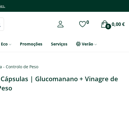
ões.
0
0,00 €
0
Eco
Promoções
Serviços
Verão
a - Controlo de Peso
0 Cápsulas | Glucomanano + Vinagre de
Peso