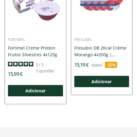
FORTIMEL
FRESUBIN
Fortimel Creme Protein
Fresubin DB 2Kcal Crème
Frutos Silvestres 4x125g
Morango 4x200g |
Pudim...
15,19 €
5
/
5
-
-20%
18,99 €
5
opiniões
15,99 €
Adicionar
Adicionar