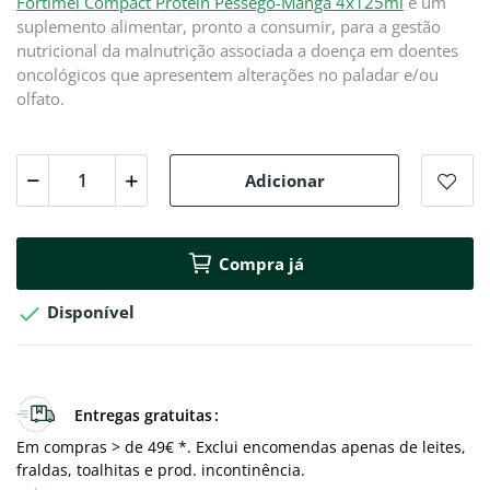
Fortimel Compact Protein Pêssego-Manga 4x125ml
é um
suplemento alimentar, pronto a consumir, para a gestão
nutricional da malnutrição associada a doença em doentes
oncológicos que apresentem alterações no paladar e/ou
olfato.
Adicionar
Compra já

Disponível
Entregas gratuitas
Em compras > de 49€ *. Exclui encomendas apenas de leites,
fraldas, toalhitas e prod. incontinência.