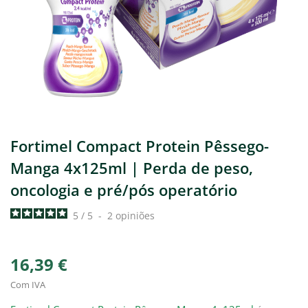
Fortimel Compact Protein Pêssego-
Manga 4x125ml | Perda de peso,
oncologia e pré/pós operatório
5
/
5
-
2
opiniões
16,39 €
Com IVA