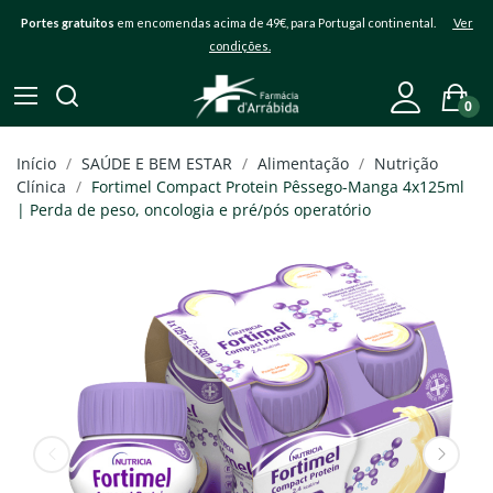
Portes gratuitos
em encomendas acima de 49€, para Portugal continental.
Ver
condições.
0
Início
SAÚDE E BEM ESTAR
Alimentação
Nutrição
Clínica
Fortimel Compact Protein Pêssego-Manga 4x125ml
| Perda de peso, oncologia e pré/pós operatório