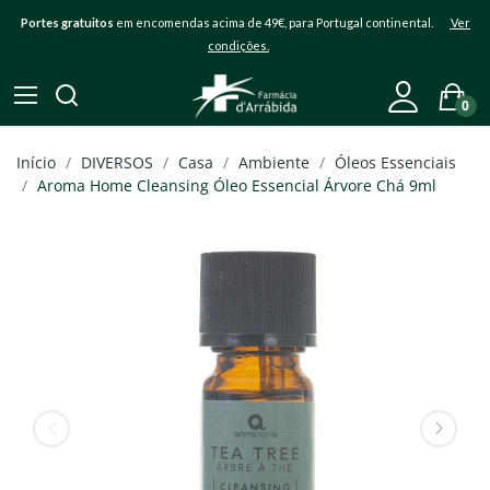
Portes gratuitos
em encomendas acima de 49€, para Portugal continental.
Ver
condições.
0
Início
DIVERSOS
Casa
Ambiente
Óleos Essenciais
Aroma Home Cleansing Óleo Essencial Árvore Chá 9ml