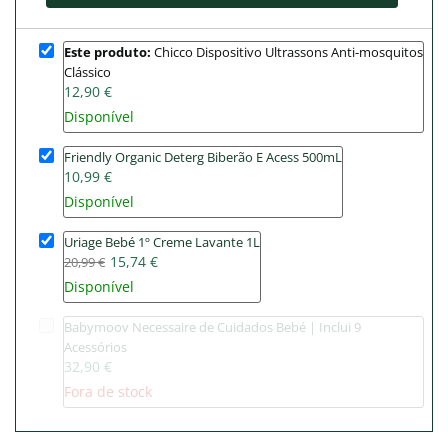
Este produto:
Chicco Dispositivo Ultrassons Anti-mosquitos
Clássico
12,90 €
Disponível
Friendly Organic Deterg Biberão E Acess 500mL
10,99 €
Disponível
Uriage Bebé 1º Creme Lavante 1L
15,74 €
20,99 €
Disponível
Babymoov Necessaire de Cuidados Bebé | Inclui 9
Acessórios
32,90 €
Fora de stock