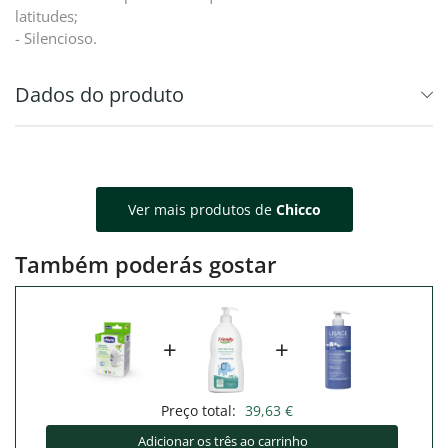
latitudes;
- Silencioso.
Dados do produto
Ver mais produtos de
Chicco
Também poderás gostar
+
+
Preço total:
39,63 €
Adicionar os três ao carrinho