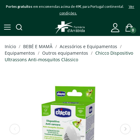
Portes gratuitos
em encomendas acima de 49€, para Portugal continental.
Ver
condições.
0
Início
BEBÉ E MAMÃ
Acessórios e Equipamentos
Equipamentos
Outros equipamentos
Chicco Dispositivo
Ultrassons Anti-mosquitos Clássico