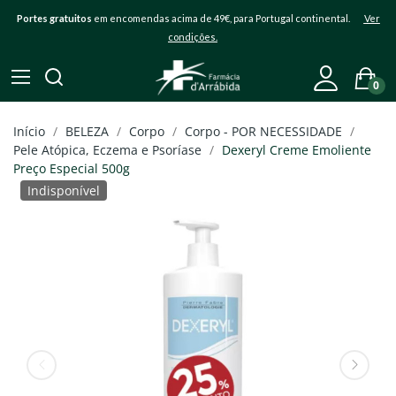
Portes gratuitos
em encomendas acima de 49€, para Portugal continental.
Ver
condições.
0
Início
BELEZA
Corpo
Corpo - POR NECESSIDADE
Pele Atópica, Eczema e Psoríase
Dexeryl Creme Emoliente
Preço Especial 500g
Indisponível