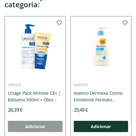
categoria:
URIAGE
AVEENO
Uriage Pack Xémose C8+ |
Aveeno Dermexa Creme
Bálsamo 500ml + Óleo...
Emoliente Formato...
26,39 €
25,49 €
Adicionar
Adicionar