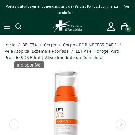
Portes gratuitos
em encomendas acima de 49€, para Portugal continental.
Ver
condições.
0
Início
BELEZA
Corpo
Corpo - POR NECESSIDADE
Pele Atópica, Eczema e Psoríase
LETIAT4 Hidrogel Anti-
Prurido SOS 50ml | Alívio Imediato da Comichão
Indisponível