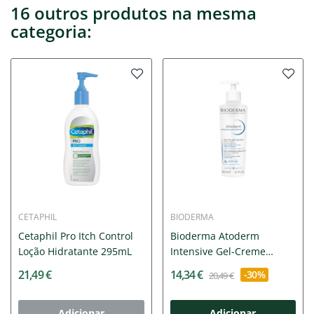
16 outros produtos na mesma
categoria:
CETAPHIL
BIODERMA
Cetaphil Pro Itch Control
Bioderma Atoderm
Loção Hidratante 295mL
Intensive Gel-Creme
200ml
21,49 €
14,34 €
-30%
20,49 €
Adicionar
Adicionar