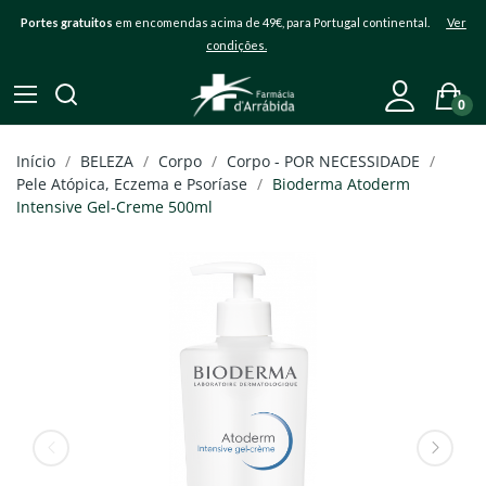
Portes gratuitos
em encomendas acima de 49€, para Portugal continental.
Ver
condições.
0
Início
BELEZA
Corpo
Corpo - POR NECESSIDADE
Pele Atópica, Eczema e Psoríase
Bioderma Atoderm
Intensive Gel-Creme 500ml