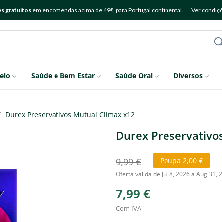
s gratuitos
em encomendas acima de 49€, para Portugal continental.
Ver condiç
elo
Saúde e Bem Estar
Saúde Oral
Diversos
Durex Preservativos Mutual Climax x12
Durex Preservativo
9,99 €
Poupa 2,00 €
Oferta válida de Jul 8, 2026 a Aug 31, 
7,99 €
Com IVA