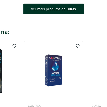
Ver mais produtos de
Durex
ria:
CONTROL
DUREX