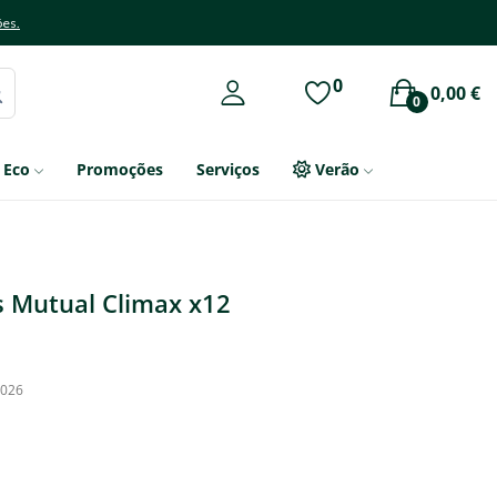
ões.
0
0,00 €
0
Eco
Promoções
Serviços
Verão
s Mutual Climax x12
2026