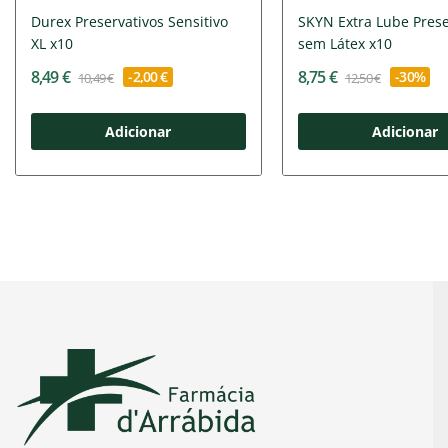
Durex Preservativos Sensitivo
SKYN Extra Lube Prese
XL x10
sem Látex x10
8,49 €
8,75 €
-2,00 €
-30%
10,49 €
12,50 €
Adicionar
Adicionar