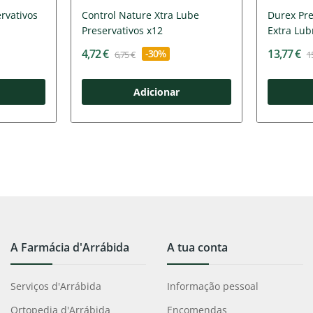
rvativos
Control Nature Xtra Lube
Durex Pre
Preservativos x12
Extra Lubr
4,72 €
13,77 €
-30%
6,75 €
1
Adicionar
A Farmácia d'Arrábida
A tua conta
Serviços d'Arrábida
Informação pessoal
Ortopedia d'Arrábida
Encomendas