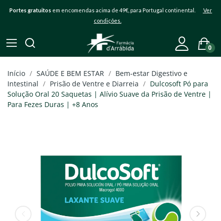
Portes gratuitos
em encomendas acima de 49€, para Portugal continental.
Ver
condições.
0
Início
SAÚDE E BEM ESTAR
Bem-estar Digestivo e
Intestinal
Prisão de Ventre e Diarreia
Dulcosoft Pó para
Solução Oral 20 Saquetas | Alívio Suave da Prisão de Ventre |
Para Fezes Duras | +8 Anos