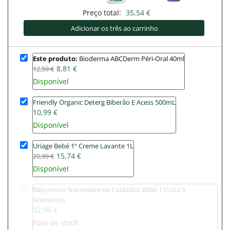
Preço total:
35,54 €
Adicionar os três ao carrinho
Este produto:
Bioderma ABCDerm Péri-Oral 40ml
8,81 €
12,59 €
Disponível
Friendly Organic Deterg Biberão E Acess 500mL
10,99 €
Disponível
Uriage Bebé 1º Creme Lavante 1L
15,74 €
20,99 €
Disponível
Babymoov Necessaire de Cuidados Bebé | Inclui 9
Acessórios
32,90 €
Fora de stock