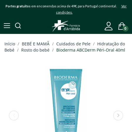
Portes gratuitos
em encomendas acima de 49€, para Portugal continental.
Ver
condições.
0
Início
BEBÉ E MAMÃ
Cuidados de Pele
Hidratação do
Bebé
Rosto do bebé
Bioderma ABCDerm Péri-Oral 40ml