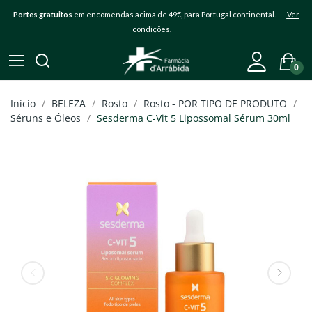
Portes gratuitos
em encomendas acima de 49€, para Portugal continental.
Ver
condições.
0
Início
BELEZA
Rosto
Rosto - POR TIPO DE PRODUTO
Séruns e Óleos
Sesderma C-Vit 5 Lipossomal Sérum 30ml