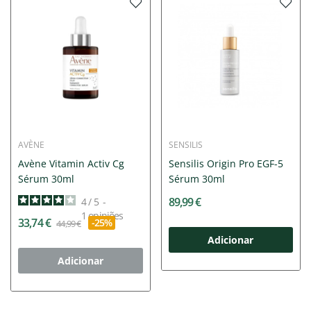
AVÈNE
SENSILIS
Avène Vitamin Activ Cg
Sensilis Origin Pro EGF-5
Sérum 30ml
Sérum 30ml
89,99 €
4
/
5
-
1
opiniões
33,74 €
-25%
44,99 €
Adicionar
Adicionar