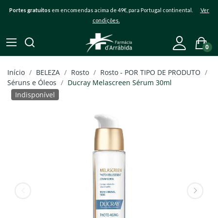
Portes gratuitos
em encomendas acima de 49€, para Portugal continental.
Ver
condições.
0
Início
BELEZA
Rosto
Rosto - POR TIPO DE PRODUTO
Séruns e Óleos
Ducray Melascreen Sérum 30ml
Indisponível