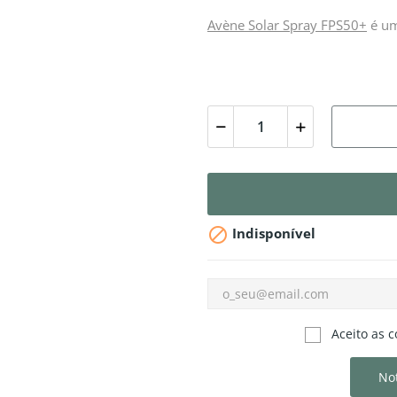
Avène Solar Spray FPS50+
é um

Indisponível
Aceito as c
Not