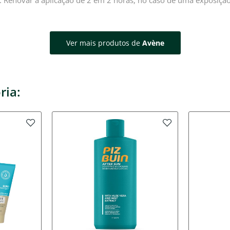
r. Renovar a aplicação de 2 em 2 horas, no caso de uma exposiçã
Ver mais produtos de
Avène
ria: