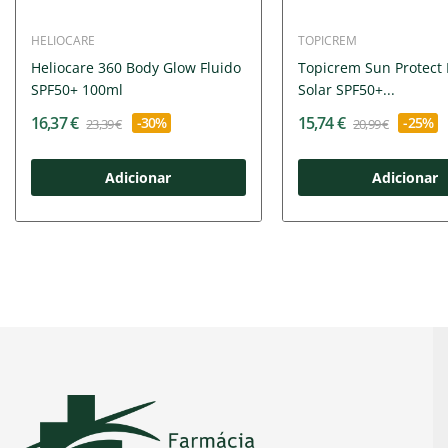
HELIOCARE
TOPICREM
Heliocare 360 Body Glow Fluido
Topicrem Sun Protect 
SPF50+ 100ml
Solar SPF50+...
16,37 €
15,74 €
-30%
-25%
23,39 €
20,99 €
Adicionar
Adicionar