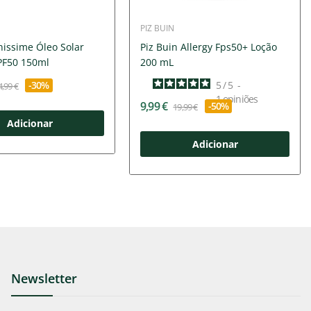
PIZ BUIN
nissime Óleo Solar
Piz Buin Allergy Fps50+ Loção
PF50 150ml
200 mL
-30%
5
/
5
-
4,99 €
1
opiniões
9,99 €
-50%
19,99 €
Adicionar
Adicionar
Newsletter