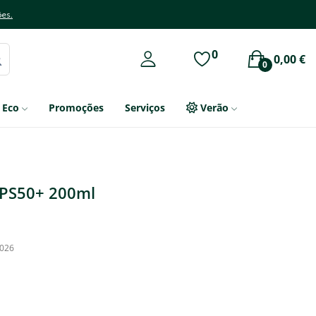
ões.
0
0,00 €
0
Eco
Promoções
Serviços
Verão
FPS50+ 200ml
2026