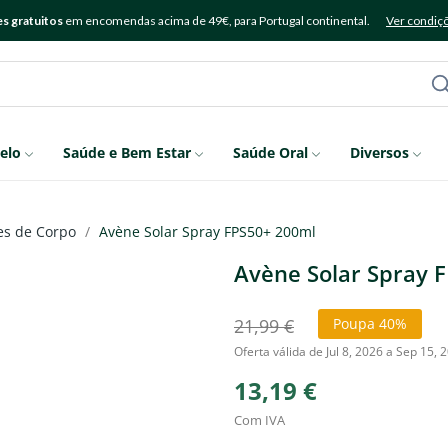
s gratuitos
em encomendas acima de 49€, para Portugal continental.
Ver condiç
elo
Saúde e Bem Estar
Saúde Oral
Diversos
es de Corpo
Avène Solar Spray FPS50+ 200ml
Avène Solar Spray 
21,99 €
Poupa 40%
Oferta válida de Jul 8, 2026 a Sep 15, 
13,19 €
Com IVA