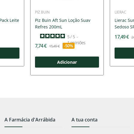
PIZ BUIN
LIERAC
Pack Leite
Piz Buin Aft Sun Loção Suav
Lierac Su
Refres 200mL
Sedoso S
17,49 €
5
/
5
-
2
1
opiniões
7,74 €
-50%
15,49 €
Adicionar
A Farmácia d'Arrábida
A tua conta