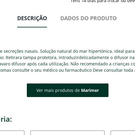
Tens 14 dias para trocar ou dev
DESCRIÇÃO
DADOS DO PRODUTO
de secreções nasais. Solução natural do mar hipertónica, ideal para
o: Retirara tampa protetora, introduzirdelicadamente o difusor na
 Lavaro difusor após cada utilização. Não recomendado a crianças c
ntomas consulte o seu médico ou farmacêutico Deve consultar toda
Ver mais produtos de
Marimer
ria: