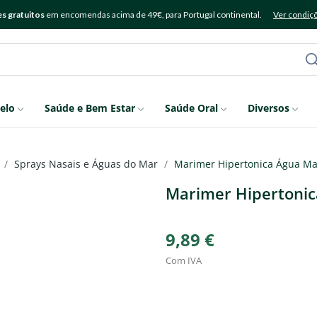
s gratuitos
em encomendas acima de 49€, para Portugal continental.
Ver condiç
elo
Saúde e Bem Estar
Saúde Oral
Diversos
Sprays Nasais e Águas do Mar
Marimer Hipertonica Água M
Marimer Hipertoni
9,89 €
Com IVA