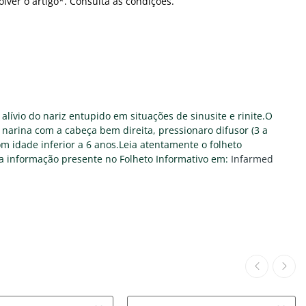
olver o artigo*. Consulta as condições.
 alívio do nariz entupido em situações de sinusite e rinite.O
 narina com a cabeça bem direita, pressionaro difusor (3 a
om idade inferior a 6 anos.Leia atentamente o folheto
 a informação presente no Folheto Informativo em:
Infarmed