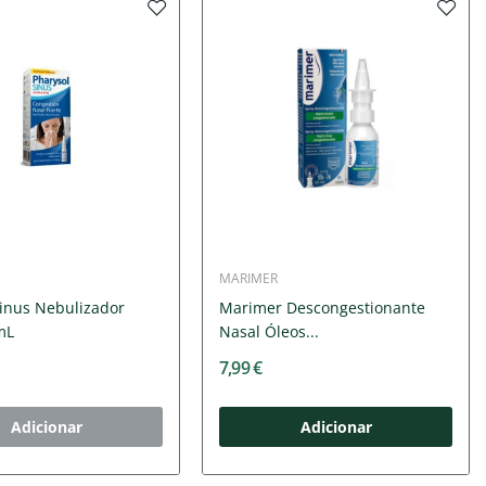
MARIMER
sinus Nebulizador
Marimer Descongestionante
mL
Nasal Óleos...
7,99 €
Adicionar
Adicionar