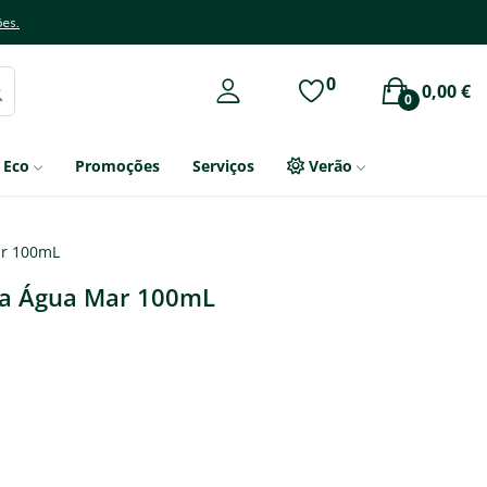
ões.
0
0,00 €
0
Eco
Promoções
Serviços
Verão
ar 100mL
ca Água Mar 100mL