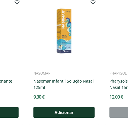
NASOMAR
PHARYSOL
onante
Nasomar Infantil Solução Nasal
Pharysol
125ml
Nasal 15
9,30 €
12,00 €
Adicionar