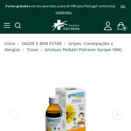
Portes gratuitos
em encomendas acima de 49€, para Portugal continental.
Ver
condições.
0
Início
SAÚDE E BEM ESTAR
Gripes, Constipações e
Alergias
Tosse
Grintuss Pediatri Poliresin Xarope 180G