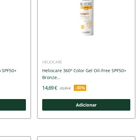
HELIOCARE
o SPF50+
Heliocare 360º Color Gel Oil-Free SPF50+
Bronze...
14,69 €
-30%
20,99 €
Adicionar