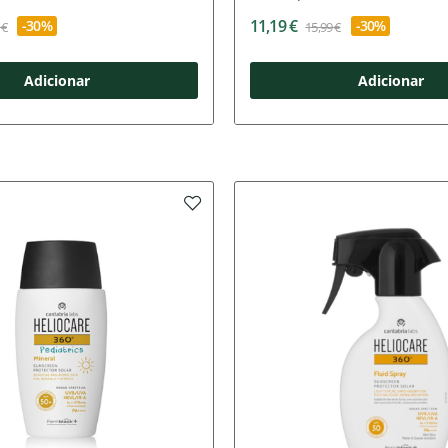
11,19 €
-30%
-30%
 €
15,99 €
Adicionar
Adicionar