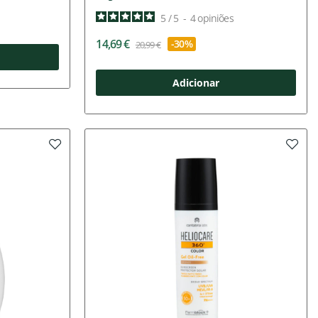
5
/
5
-
4
opiniões
14,69 €
-30%
20,99 €
Adicionar