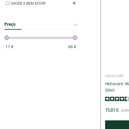
SAÚDE E BEM ESTAR
Preço
11
€
66
€
HELIOCARE
Heliocare 3
50ml
15,81 €
22,59