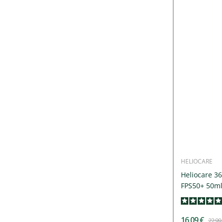
HELIOCARE
Heliocare 36
FPS50+ 50m
16,09 €
22,99