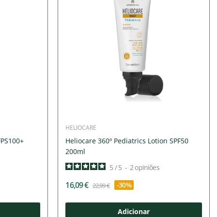
HELIOCARE
FPS100+
Heliocare 360º Pediatrics Lotion SPF50
200ml
5
/
5
-
2
opiniões
16,09 €
-30%
22,99 €
Adicionar