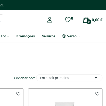
ões.
0
0,00 €
0
Eco
Promoções
Serviços
Verão

Em stock primeiro
Ordenar por: