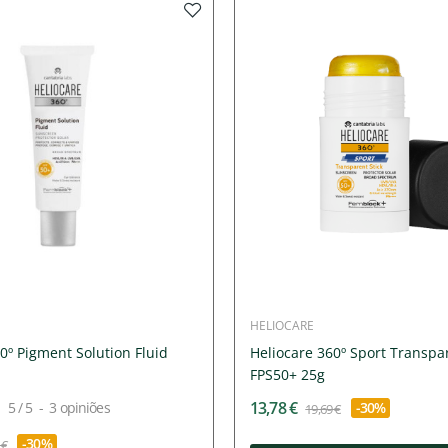
HELIOCARE
0º Pigment Solution Fluid
Heliocare 360º Sport Transpar
l
FPS50+ 25g
13,78 €
5
/
5
-
3
opiniões
-30%
19,69 €
-30%
 €