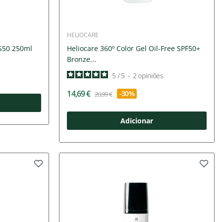
HELIOCARE
PS50 250ml
Heliocare 360º Color Gel Oil-Free SPF50+
Bronze...
5
/
5
-
2
opiniões
14,69 €
-30%
20,99 €
Adicionar