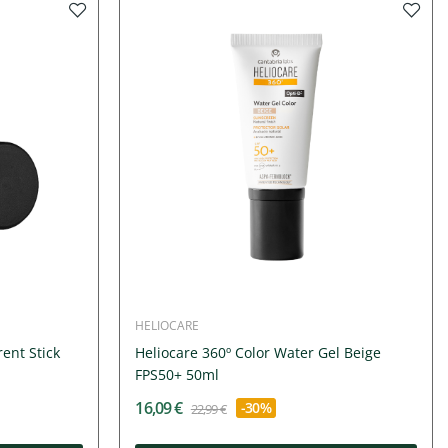
HELIOCARE
ent Stick
Heliocare 360º Color Water Gel Beige
FPS50+ 50ml
16,09 €
-30%
22,99 €