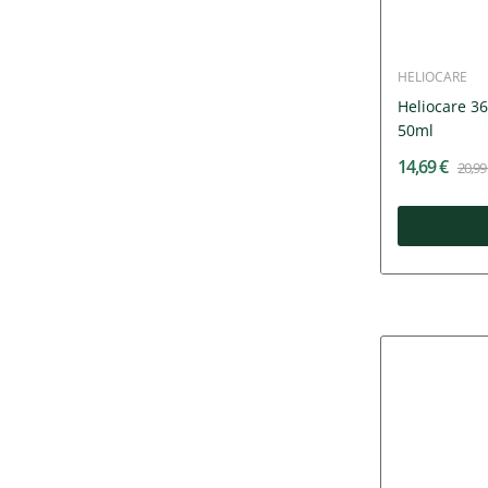
HELIOCARE
Heliocare 36
50ml
14,69 €
20,99