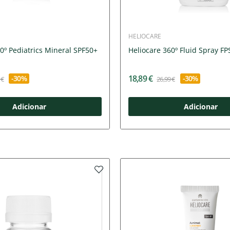
HELIOCARE
0º Pediatrics Mineral SPF50+
Heliocare 360º Fluid Spray F
18,89 €
-30%
-30%
 €
26,99 €
Adicionar
Adicionar