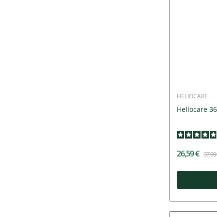
HELIOCARE
Heliocare 36
26,59 €
37,99