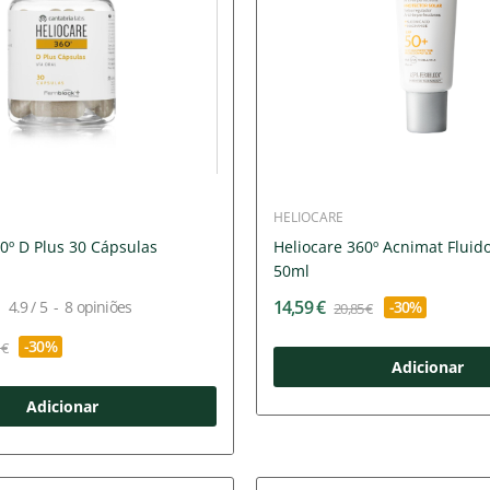
HELIOCARE
0º D Plus 30 Cápsulas
Heliocare 360º Acnimat Fluid
50ml
14,59 €
4.9
/
5
-
8
opiniões
-30%
20,85 €
-30%
 €
Adicionar
Adicionar