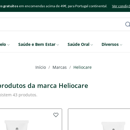
s gratuitos
em encomendas acima de 49€, para Portugal continental.
Ver condiç
elo
Saúde e Bem Estar
Saúde Oral
Diversos
Início
Marcas
Heliocare
 produtos da marca Heliocare
xistem 43 produtos.