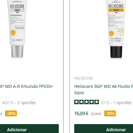
HELIOCARE
60º MD A-R Emulsão FPS50+
Heliocare 360º MD Ak Fluido 
50ml
4.5
/
5
-
2
opiniões
5
/
5
-
1
opiniões
16,09 €
-30%
-30%
 €
22,99 €
Adicionar
Adicionar