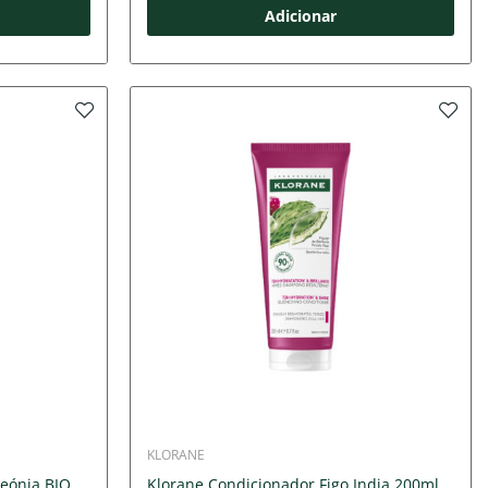
Adicionar
KLORANE
eónia BIO
Klorane Condicionador Figo India 200ml