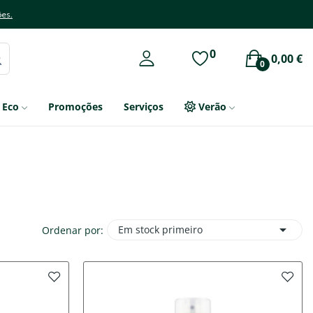
ões.
0
0,00 €
0
Eco
Promoções
Serviços
Verão

Em stock primeiro
Ordenar por: