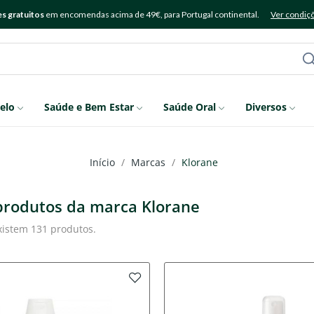
s gratuitos
em encomendas acima de 49€, para Portugal continental.
Ver condiç
elo
Saúde e Bem Estar
Saúde Oral
Diversos
Início
Marcas
Klorane
 produtos da marca Klorane
xistem 131 produtos.