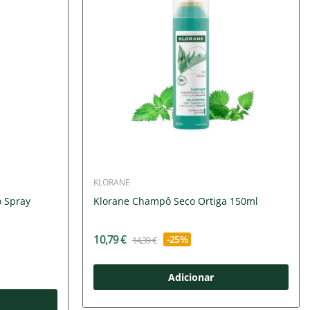
KLORANE
o Spray
Klorane Champô Seco Ortiga 150ml
10,79 €
-25%
14,39 €
Adicionar