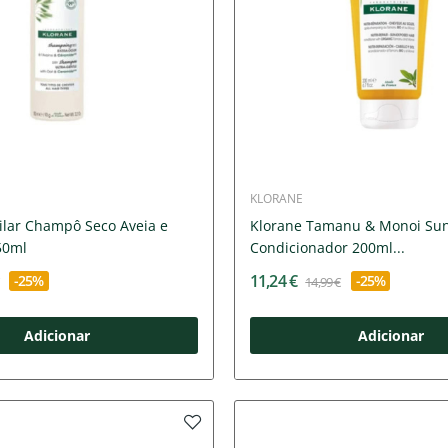
KLORANE
ilar Champô Seco Aveia e
Klorane Tamanu & Monoi Su
50ml
Condicionador 200ml...
11,24 €
-25%
-25%
14,99 €
Adicionar
Adicionar