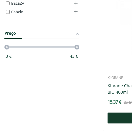
BELEZA
Cabelo
Preço
3
€
43
€
KLORANE
Klorane Cha
BIO 400ml
15,37 €
20,49