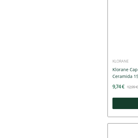
KLORANE
Klorane Cap
Ceramida 1
9,74 €
12,99 €