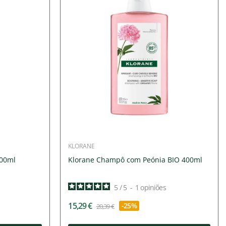
KLORANE
100ml
Klorane Champô com Peónia BIO 400ml
5
/
5
-
1
opiniões
15,29 €
-25%
20,39 €