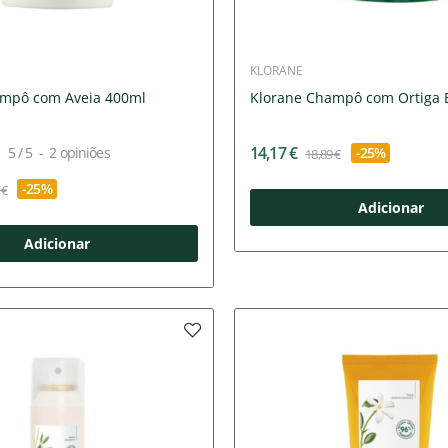
KLORANE
ampô com Aveia 400ml
Klorane Champô com Ortiga 
14,17 €
5
/
5
-
2
opiniões
-25%
18,89 €
-25%
 €
Adicionar
Adicionar