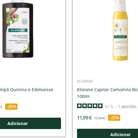
KLORANE
mpô Quinina e Edelvaisse
Klorane Capilar Camomila Bi
100ml
-25%
5
/
5
-
1
opiniões
 €
11,99 €
-25%
15,99 €
Adicionar
Adicionar