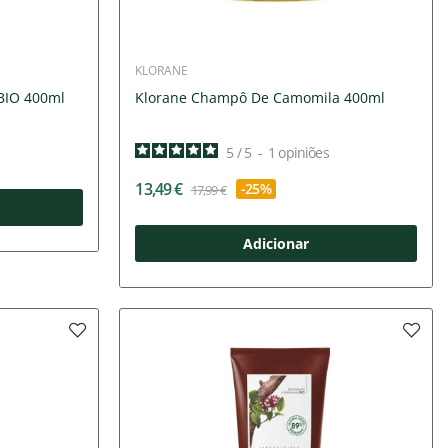
KLORANE
BIO 400ml
Klorane Champô De Camomila 400ml
5
/
5
-
1
opiniões
13,49 €
-25%
17,99 €
Adicionar