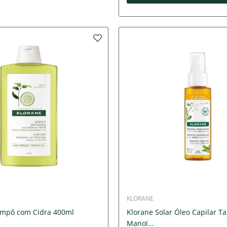
KLORANE
ampô com Cidra 400ml
Klorane Solar Óleo Capilar T
Manoï...