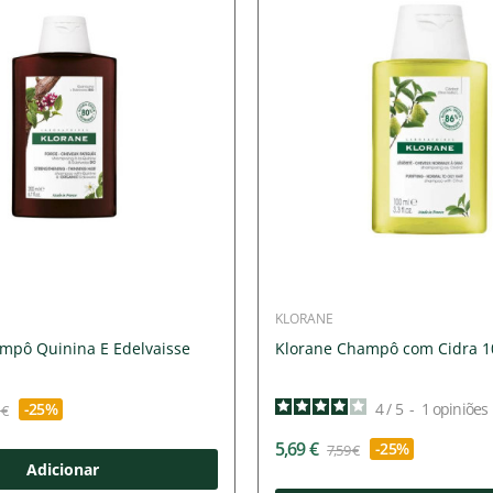
KLORANE
mpô Quinina E Edelvaisse
Klorane Champô com Cidra 
-25%
4
/
5
-
1
opiniões
 €
5,69 €
-25%
7,59 €
Adicionar