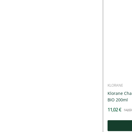
KLORANE
Klorane Cha
BIO 200ml
11,02 €
14,69