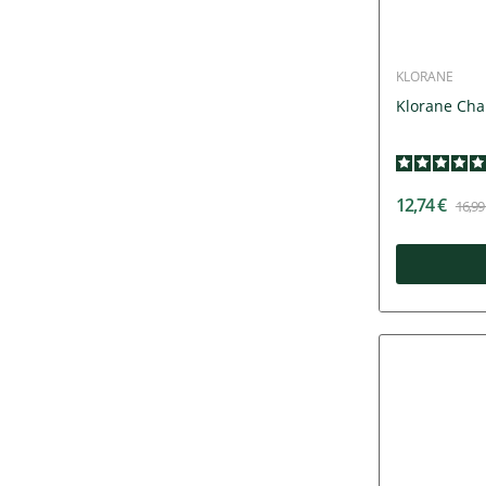
KLORANE
Klorane Ch
12,74 €
16,99