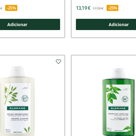
13,19 €
-25%
-25%
 €
17,59 €
Adicionar
Adicionar