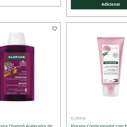
Adicionar
KLORANE
nina Champô Acelerador de...
Klorane Condicionador com P