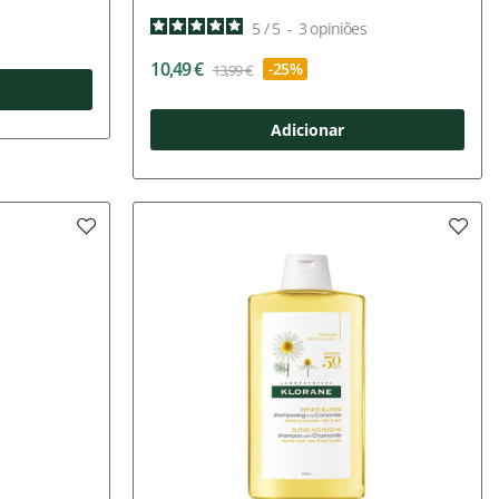
5
/
5
-
3
opiniões
10,49 €
-25%
13,99 €
Adicionar