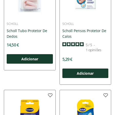
SCHOLL
SCHOLL
Scholl Tubo Protetor De
Scholl Pensos Protetor De
Dedos
Calos
14,50 €
5
/
5
-
1
opiniões
Adicionar
5,29 €
Adicionar