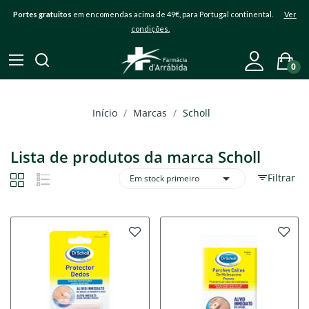
Portes gratuitos
em encomendas acima de 49€, para Portugal continental.
Ver
condições.
0
Início
Marcas
Scholl
Lista de produtos da marca Scholl

Filtrar
Em stock primeiro